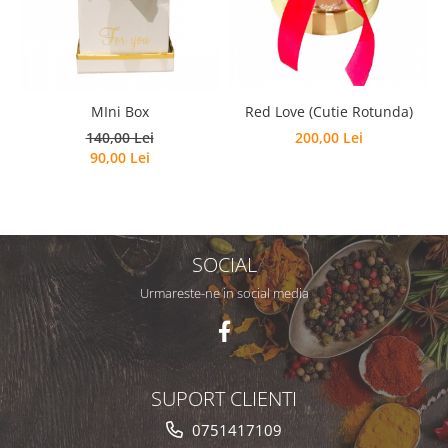
MIni Box
Red Love (Cutie Rotunda)
140,00 Lei
200,00 Lei
90,00 Lei
SOCIAL
Urmareste-ne in social media
SUPORT CLIENTI
0751417109