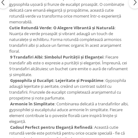
gypsophila ușoară și frunze de eucalipt proaspăt. O combinație
delicată care emană eleganță și prospătime, această cutie
rotundă verde va transforma orice moment într-o experiență
memorabilă.
Cutie Rotundă Verde: O Alegere Vibrantă și Naturală
:
Nuanța de verde proaspăt și vibrant adaugă un touch de
naturalețe și echilibru. Forma rotundă completează armonios
trandafirii albi și aduce un farmec organic în acest aranjament
floral.
9 Trandafiri Albi: Simbolul Purității și Eleganței
: Fiecare
trandafir alb este o expresie a purității și eleganței. Împreună, cei
9 trandafiri alcătuiesc un buchet care emite o aură de rafinament
și simplitate.
Gypsophila și Eucalipt: Lejeritate și Prospătime
: Gypsophila
adaugă lejeritate și aeritate, creând un contrast subtil cu
trandafirii. Frunzele de eucalipt completează aranjamentul cu
prospețime și note parfumate.
Armonie în Simplitate
: Combinarea delicată a trandafirilor albi,
gypsophilei și eucaliptului aduce armonie în simplitate. Fiecare
element contribuie la o poveste florală care inspiră liniște și
eleganță.
Cadoul Perfect pentru Eleganță Refinedă
: Această cutie
rotundă verde este potrivită pentru orice ocazie specială - fie că